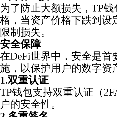
为了防止大额损失，TP
格，当资产价格下跌到设
限制损失。
安全保障
在DeFi世界中，安全是
施，以保护用户的数字资
1.双重认证
TP钱包支持双重认证（2
户的安全性。
2.多重签名