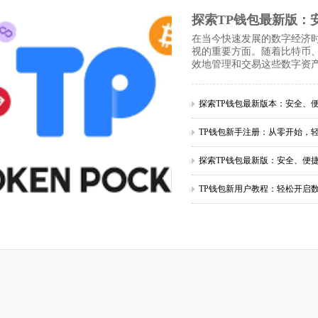
探索TP钱包最新版：
在当今快速发展的数字经济
理新选择
视的重要方面。随着比特币
效地管理和交易这些数字资产成
探索TP钱包最新版本：安全、
高效的加密货币管理工具..
TP钱包新手注册：从零开始，
有数字资产的安全保护壳..
探索TP钱包最新版：安全、便
效的数字资产管理新标准..
TP钱包新用户教程：轻松开启
币生活之旅..