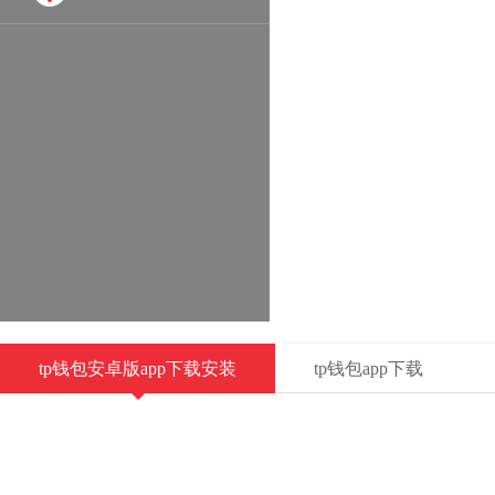
tp钱包安卓版app下载安装
tp钱包app下载