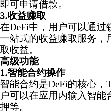
即可申请借款。
3.收益赚取
在DeFi中，用户可以通
一站式的收益赚取服务，
取收益。
高级功能
1.智能合约操作
智能合约是DeFi的核心
户可以在应用内输入智能
押等。