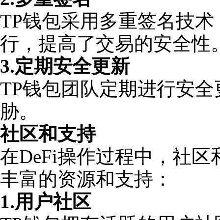
TP钱包采用多重签名技
行，提高了交易的安全性
3.定期安全更新
TP钱包团队定期进行安
胁。
社区和支持
在DeFi操作过程中，社
丰富的资源和支持：
1.用户社区